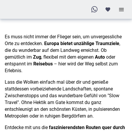
Traumziele
auf dem
Landweg
in Europa
Es muss nicht immer der Flieger sein, um unvergessliche
Orte zu entdecken.
Europa bietet unzählige Traumziele
,
die du wunderbar auf dem Landweg erreichst. Ob
gemütlich im
Zug
, flexibel mit dem eigenen
Auto
oder
entspannt im
Reisebus
– hier wird der Weg selbst zum
Erlebnis.
Lass die Wolken einfach mal über dir und genieße
stattdessen vorbeiziehende Landschaften, spontane
Zwischenstopps und das wunderbare Gefühl von "Slow
Travel". Ohne Hektik am Gate kommst du ganz
entschleunigt an den schönsten Küsten, in pulsierenden
Metropolen oder in ruhigen Bergdörfern an.
Entdecke mit uns die
faszinierendsten Routen quer durch