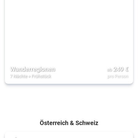
Wanderregionen
249
€
ab
7 Nächte
+
Frühstück
pro Person
Österreich & Schweiz