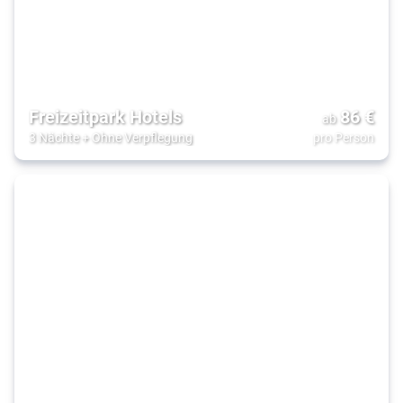
Freizeitpark Hotels
86
€
ab
3 Nächte
+
Ohne Verpflegung
pro Person