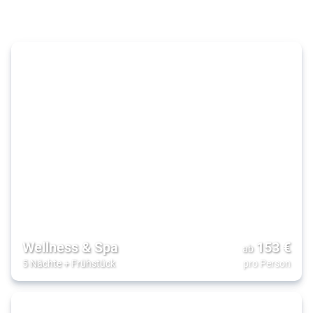
& Luxus
Wellness & Spa
153
€
ab
5 Nächte
+
Frühstück
pro Person