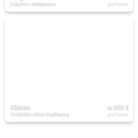
5 Nächte
+
Halbpension
pro Person
Küsten
253
€
ab
10 Nächte
+
Ohne Verpflegung
pro Person
Entspannung