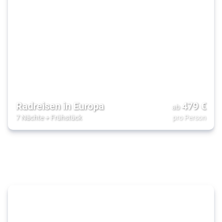
Radreisen in Europa
479
€
ab
7 Nächte
+
Frühstück
pro Person
Roadtrip
mit der
Familie