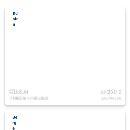
Kü
ste
n
Küsten
290
€
ab
7 Nächte
+
Frühstück
pro Person
Be
rg
e