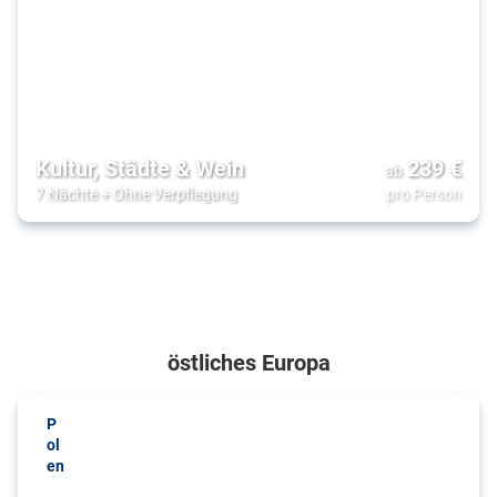
Kultur, Städte & Wein
239
€
ab
7 Nächte
+
Ohne Verpflegung
pro Person
östliches Europa
P
ol
en