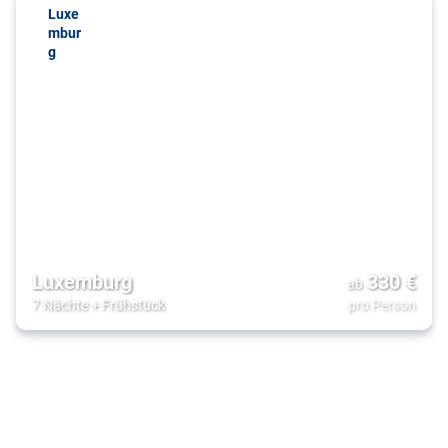
Luxe
mbur
g
Luxemburg
330
€
ab
7 Nächte
+
Frühstück
pro Person