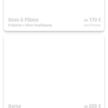
Seen & Flüsse
173
€
ab
5 Nächte
+
Ohne Verpflegung
pro Person
Berge
255
€
ab