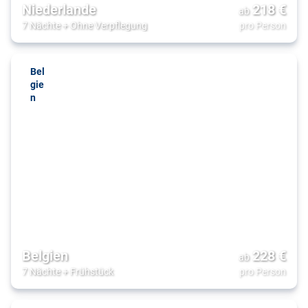
Niederlande
218
€
ab
7 Nächte
+
Ohne Verpflegung
pro Person
Bel
gie
n
Belgien
228
€
ab
7 Nächte
+
Frühstück
pro Person