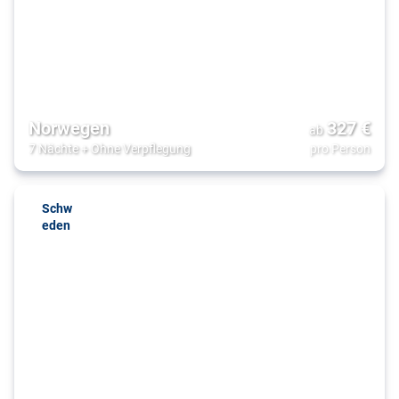
Norwegen
327
€
ab
7 Nächte
+
Ohne Verpflegung
pro Person
Schw
eden