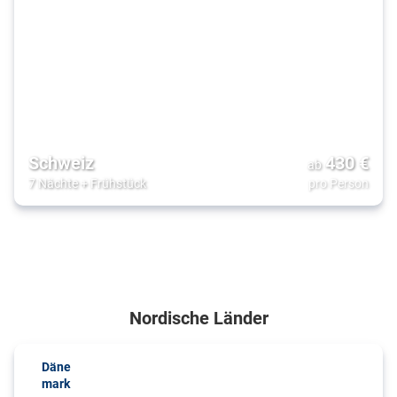
Schweiz
430
€
ab
7 Nächte
+
Frühstück
pro Person
Nordische Länder
Däne
mark