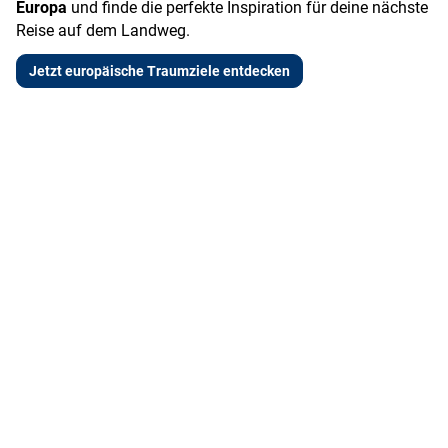
Europa
und finde die perfekte Inspiration für deine nächste
Reise auf dem Landweg.
Jetzt europäische Traumziele entdecken
N
A
F
W
e
k
a
el
u
ti
m
ln
e
v
ili
e
L
&
e
s
a
A
n
s
n
b
&
d
e
L
s
n
u
c
t
x
h
e
u
a