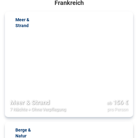
Frankreich
Meer &
Strand
Meer & Strand
156
€
ab
7 Nächte
+
Ohne Verpflegung
pro Person
Berge &
Natur