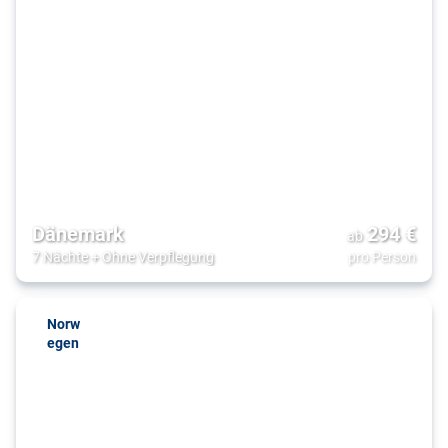
Dänemark
294
€
ab
7 Nächte
+
Ohne Verpflegung
pro Person
Norw
egen