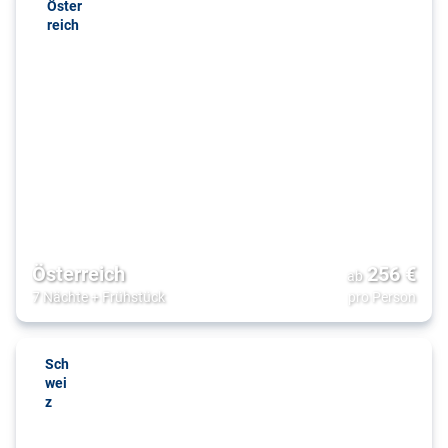
Öster
reich
Österreich
256
€
ab
7 Nächte
+
Frühstück
pro Person
Sch
wei
z