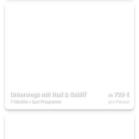
Unterwegs mit Rad & Schiff
729
€
ab
7 Nächte
+
laut Programm
pro Person