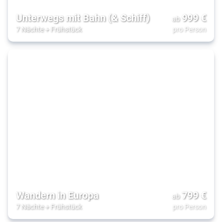
Unterwegs mit Bahn (& Schiff)
999
€
ab
7 Nächte
+
Frühstück
pro Person
Wandern in Europa
799
€
ab
7 Nächte
+
Frühstück
pro Person