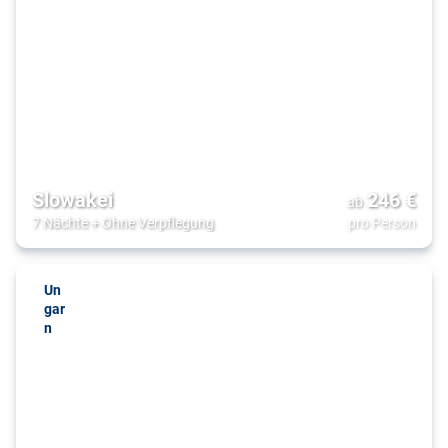
Slowakei
246
€
ab
7 Nächte
+
Ohne Verpflegung
pro Person
Un
gar
n