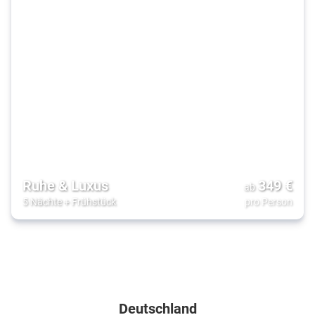
Ruhe & Luxus
349
€
ab
5 Nächte
+
Frühstück
pro Person
Zielgebiete
Deutschland