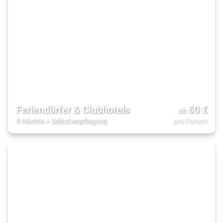
Feriendörfer & Clubhotels
50
€
ab
9 Nächte
+
Selbstverpflegung
pro Person