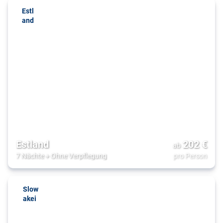
Estl
and
Estland
202
€
ab
7 Nächte
+
Ohne Verpflegung
pro Person
Slow
akei