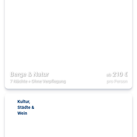
Berge & Natur
210
€
ab
7 Nächte
+
Ohne Verpflegung
pro Person
Kultur,
Städte &
Wein