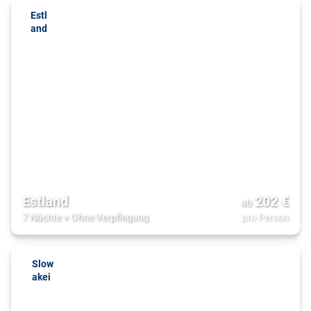
Estl
and
Estland
202
€
ab
7 Nächte
+
Ohne Verpflegung
pro Person
Slow
akei