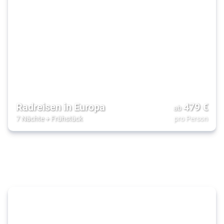
Radreisen in Europa
479
€
ab
7 Nächte
+
Frühstück
pro Person
Roadtrip
mit der
Familie