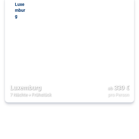
Luxe
mbur
g
Luxemburg
330
€
ab
7 Nächte
+
Frühstück
pro Person