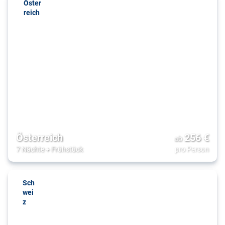
Öster
reich
Österreich
256
€
ab
7 Nächte
+
Frühstück
pro Person
Sch
wei
z