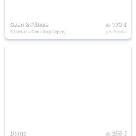
Seen & Flüsse
173
€
ab
5 Nächte
+
Ohne Verpflegung
pro Person
Berge
255
€
ab