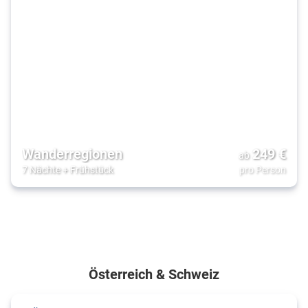
Wanderregionen
249
€
ab
7 Nächte
+
Frühstück
pro Person
Österreich & Schweiz