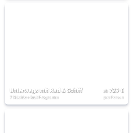
Unterwegs mit Rad & Schiff
729
€
ab
7 Nächte
+
laut Programm
pro Person