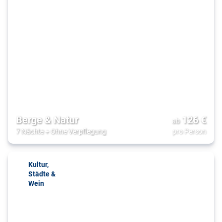
Berge & Natur
126
€
ab
7 Nächte
+
Ohne Verpflegung
pro Person
Kultur,
Städte &
Wein