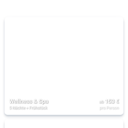
& Luxus
Wellness & Spa
153
€
ab
5 Nächte
+
Frühstück
pro Person