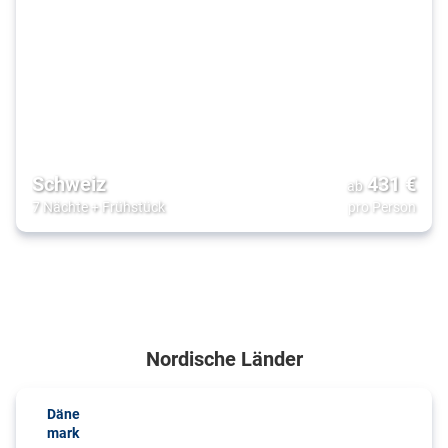
Schweiz
431
€
ab
7 Nächte
+
Frühstück
pro Person
Nordische Länder
Däne
mark