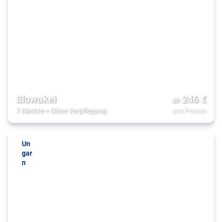
Slowakei
246
€
ab
7 Nächte
+
Ohne Verpflegung
pro Person
Un
gar
n