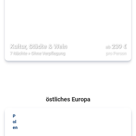
Kultur, Städte & Wein
239
€
ab
7 Nächte
+
Ohne Verpflegung
pro Person
östliches Europa
P
ol
en