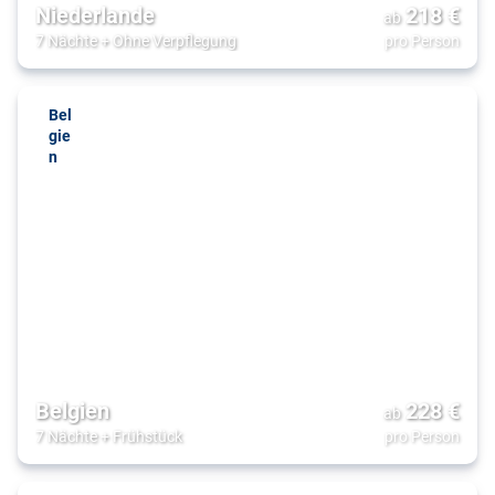
Niederlande
218
€
ab
7 Nächte
+
Ohne Verpflegung
pro Person
Bel
gie
n
Belgien
228
€
ab
7 Nächte
+
Frühstück
pro Person