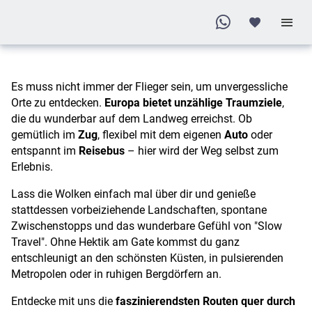
Traumziele
auf dem
Landweg
in Europa
Es muss nicht immer der Flieger sein, um unvergessliche
Orte zu entdecken.
Europa bietet unzählige Traumziele
,
die du wunderbar auf dem Landweg erreichst. Ob
gemütlich im
Zug
, flexibel mit dem eigenen
Auto
oder
entspannt im
Reisebus
– hier wird der Weg selbst zum
Erlebnis.
Lass die Wolken einfach mal über dir und genieße
stattdessen vorbeiziehende Landschaften, spontane
Zwischenstopps und das wunderbare Gefühl von "Slow
Travel". Ohne Hektik am Gate kommst du ganz
entschleunigt an den schönsten Küsten, in pulsierenden
Metropolen oder in ruhigen Bergdörfern an.
Entdecke mit uns die
faszinierendsten Routen quer durch