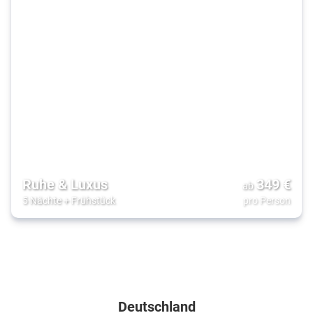
Ruhe & Luxus
349
€
ab
5 Nächte
+
Frühstück
pro Person
Zielgebiete
Deutschland