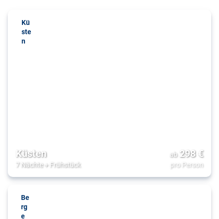
Kü
ste
n
Küsten
298
€
ab
7 Nächte
+
Frühstück
pro Person
Be
rg
e