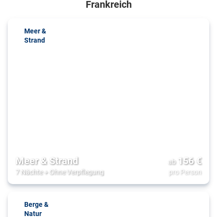
Frankreich
Meer &
Strand
Meer & Strand
156
€
ab
7 Nächte
+
Ohne Verpflegung
pro Person
Berge &
Natur