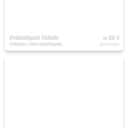
Freizeitpark Hotels
86
€
ab
3 Nächte
+
Ohne Verpflegung
pro Person