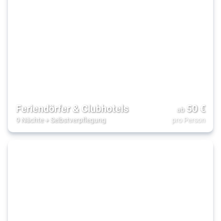
Feriendörfer & Clubhotels
50
€
ab
9 Nächte
+
Selbstverpflegung
pro Person