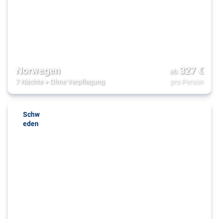
Norwegen
327
€
ab
7 Nächte
+
Ohne Verpflegung
pro Person
Schw
eden