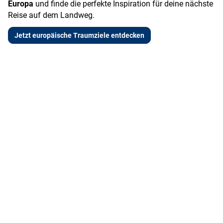
Europa
und finde die perfekte Inspiration für deine nächste
Reise auf dem Landweg.
Jetzt europäische Traumziele entdecken
N
A
F
W
e
k
a
el
u
ti
m
ln
e
v
ili
e
L
&
e
s
a
A
n
s
n
b
&
d
e
L
s
n
u
c
t
x
h
e
u
a