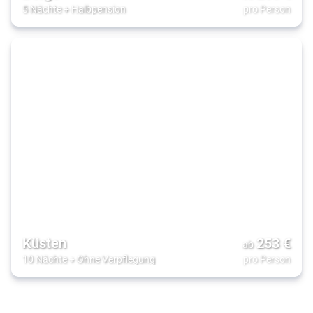
5 Nächte
+
Halbpension
pro Person
Küsten
253
€
ab
10 Nächte
+
Ohne Verpflegung
pro Person
Entspannung