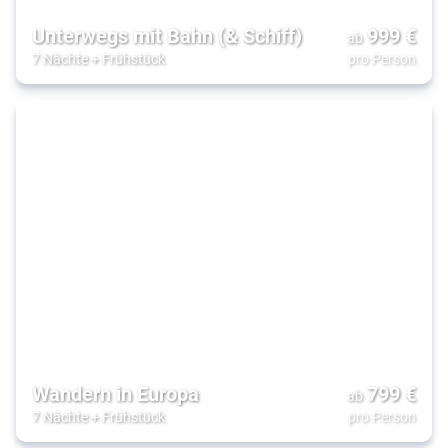
Unterwegs mit Bahn (& Schiff)
999
€
ab
7 Nächte
+
Frühstück
pro Person
Wandern in Europa
799
€
ab
7 Nächte
+
Frühstück
pro Person