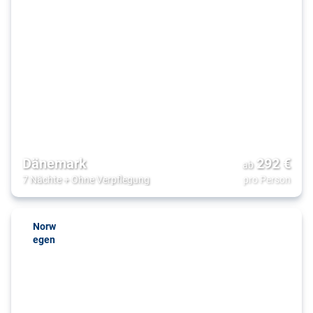
Dänemark
292
€
ab
7 Nächte
+
Ohne Verpflegung
pro Person
Norw
egen