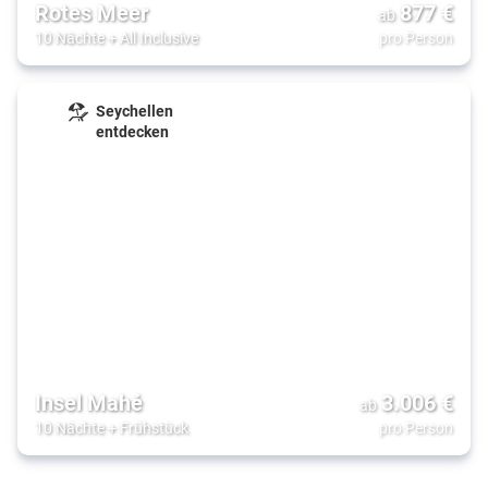
Rotes Meer
877
€
ab
10 Nächte
+
All Inclusive
pro Person
Seychellen
entdecken
Insel Mahé
3.006
€
ab
10 Nächte
+
Frühstück
pro Person