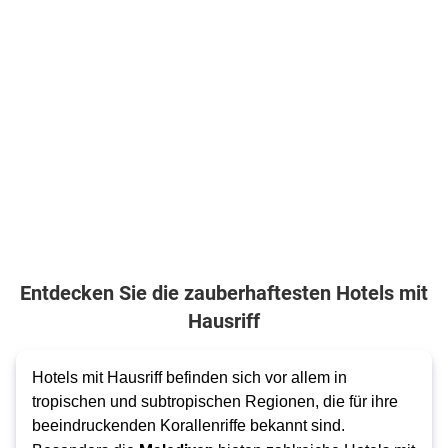
(DP1)
Flüge
.
inkl.
4.353
€
2.100
€
ab
ab
Flüge
2.614
€
Zum Angebot
ab
Zum Angebot
pro Person
pro Person
pro Person
605
€
ab
Zum Angebot
pro Person
Entdecken Sie die zauberhaftesten Hotels mit
Hausriff
Hotels mit Hausriff befinden sich vor allem in
tropischen und subtropischen Regionen, die für ihre
beeindruckenden Korallenriffe bekannt sind.