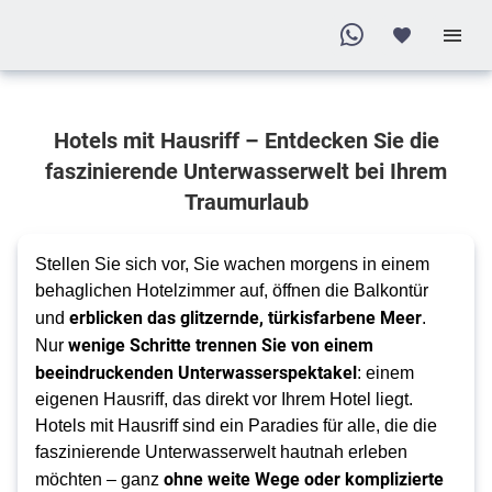
Erleben Sie
Hotels mit Hausriff – Entdecken Sie die
unvergessliche
Momente im
faszinierende Unterwasserwelt bei Ihrem
Paradies
Traumurlaub
Hotels mit
traumhaften
Stellen Sie sich vor, Sie wachen morgens in einem
Hausriffen
behaglichen Hotelzimmer auf, öffnen die Balkontür
für Ihren
erblicken das glitzernde, türkisfarbene Meer
und
.
wenige Schritte trennen Sie von einem
perfekten
Nur
beeindruckenden Unterwasserspektakel
: einem
Urlaub
eigenen Hausriff, das direkt vor Ihrem Hotel liegt.
Hotels mit Hausriff sind ein Paradies für alle, die die
faszinierende Unterwasserwelt hautnah erleben
ohne weite Wege oder komplizierte
möchten – ganz