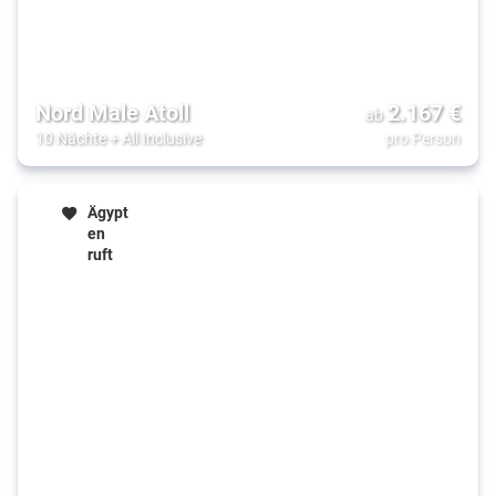
Nord Male Atoll
2.167
€
ab
10 Nächte
+
All Inclusive
pro Person
Ägypt
en
ruft