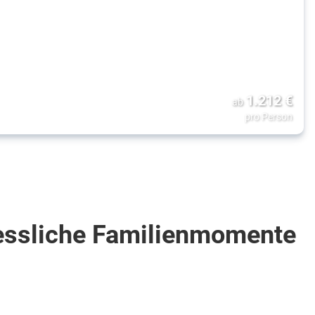
1.212
€
ab
pro Person
gessliche Familienmomente