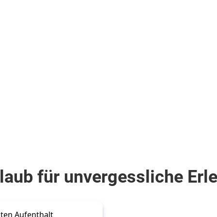
 Sie, Ihre 
Versuchen Sie, Ihre 
er zu ändern, 
Suchparameter zu ändern, 
hlungen zu 
um Empfehlungen zu 
lten 

erhalten 

der
oder
ote anzeigen
Alle Angebote anzeigen
laub für unvergessliche Erl
ten Aufenthalt 