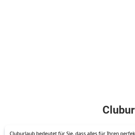
Versuchen
plus
.
Suchparamet
Doppelzimmer
um Empfe
(7AJ)
erha
.
o
inkl.
Flüge
Alle Angeb
700
€
ab
Zum Angebot
pro Person
Clubur
Cluburlaub bedeutet für Sie, dass alles für Ihren perfek