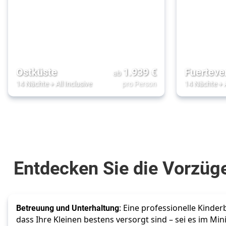
Ostküste
1.939
€
Fuerteve
ab
14 Nächte
+
All Inclusive
pro Person
14 Nächte
+
Entdecken Sie die Vorzüg
Betreuung und Unterhaltung
: Eine professionelle Kinderb
dass Ihre Kleinen bestens versorgt sind – sei es im Mini