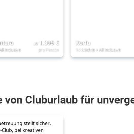
ntura
1.399
€
Korfu
ab
All Inclusive
pro Person
14 Nächte
+
All Inclusive
e von Cluburlaub für unver
etreuung stellt sicher, 
-Club, bei kreativen 