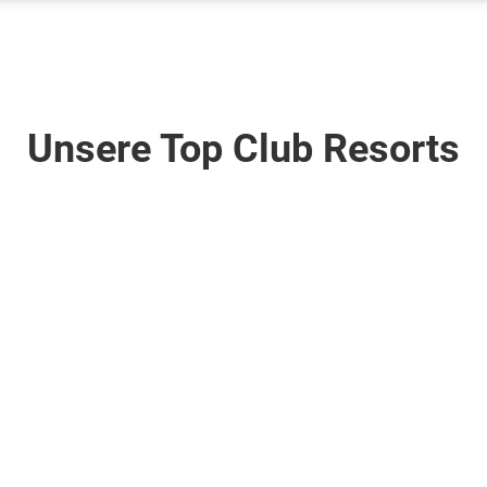
Unsere Top Club Resorts
Angebote für
Wir haben Angebote für
 Suche
Ihre Suche
er aber keine 
...können hier aber keine 
hlen. 

empfehlen. 
