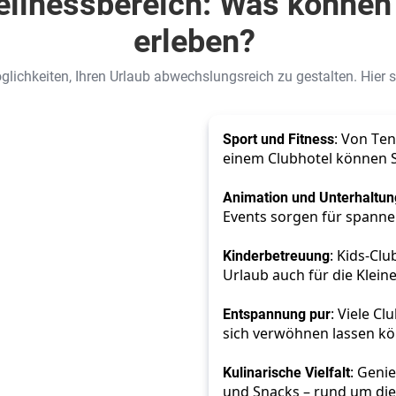
ellnessbereich: Was können 
erleben?
lichkeiten, Ihren Urlaub abwechslungsreich zu gestalten. Hier si
Sport und Fitness
: Von Ten
einem Clubhotel können Si
Animation und Unterhaltun
Events sorgen für spann
Kinderbetreuung
: Kids-Cl
Urlaub auch für die Klein
Entspannung pur
: Viele C
sich verwöhnen lassen k
Kulinarische Vielfalt
: Geni
und Snacks – rund um die