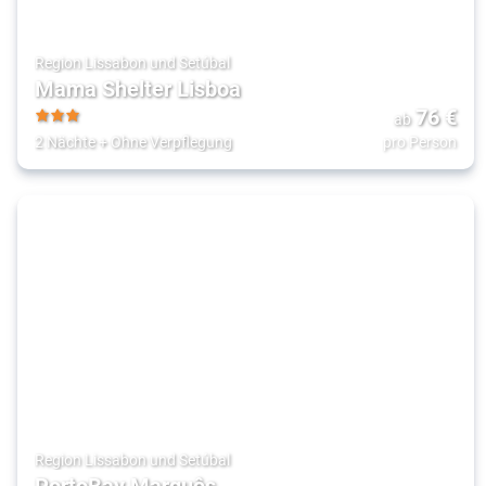
Region Lissabon und Setúbal
Mama Shelter Lisboa
76
€
ab
3
2 Nächte
+
Ohne Verpflegung
pro Person
Region Lissabon und Setúbal
PortoBay Marquês