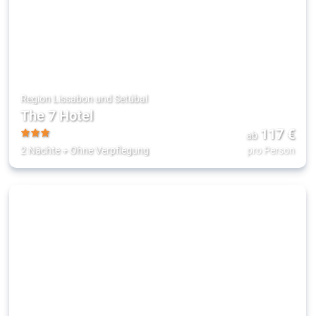
Region Lissabon und Setúbal
The 7 Hotel
117
€
ab
3
2 Nächte
+
Ohne Verpflegung
pro Person