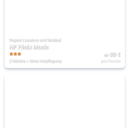
Region Lissabon und Setúbal
HF Fénix Music
80
€
ab
3
2 Nächte
+
Ohne Verpflegung
pro Person