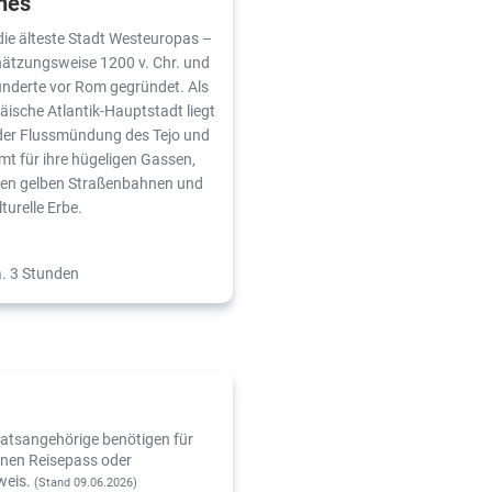
nes
die älteste Stadt Westeuropas –
hätzungsweise 1200 v. Chr. und
nderte vor Rom gegründet. Als
äische Atlantik-Hauptstadt liegt
n der Flussmündung des Tejo und
mt für ihre hügeligen Gassen,
chen gelben Straßenbahnen und
lturelle Erbe.
a. 3 Stunden
atsangehörige benötigen für
einen Reisepass oder
weis.
(Stand 09.06.2026)