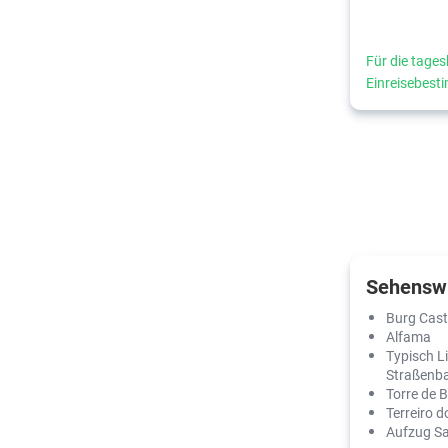
Für die tages
Einreisebes
Sehenswü
Burg Cast
Alfama
Typisch L
Straßenb
Torre de 
Terreiro 
Aufzug Sa