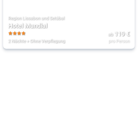
Region Lissabon und Setúbal
Hotel Mundial
119
€
ab
4
2 Nächte
+
Ohne Verpflegung
pro Person