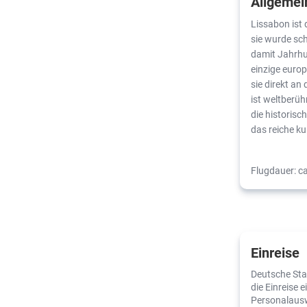
Allgemei
Lissabon ist 
sie wurde sc
damit Jahrhu
einzige europ
sie direkt a
ist weltberüh
die historis
das reiche ku
Flugdauer: c
Einreise
Deutsche Sta
die Einreise 
Personalaus