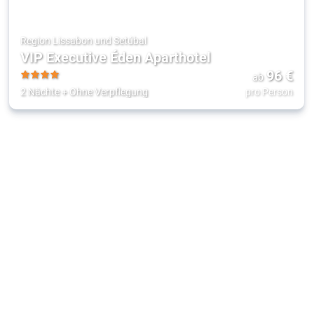
Region Lissabon und Setúbal
VIP Executive Éden Aparthotel
96
€
ab
4
2 Nächte
+
Ohne Verpflegung
pro Person