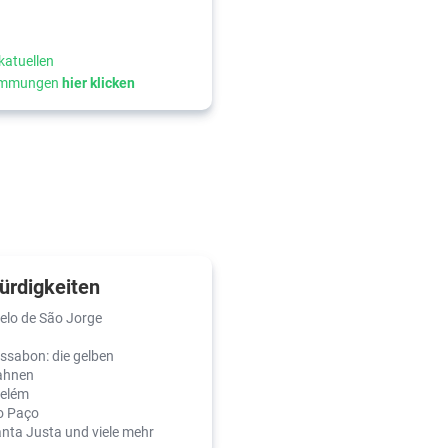
katuellen
timmungen
hier klicken
rdigkeiten
elo de São Jorge
issabon: die gelben
ahnen
Belém
do Paço
nta Justa und viele mehr