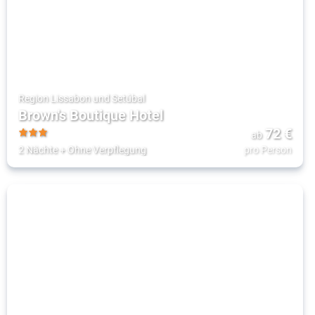
Region Lissabon und Setúbal
Brown's Boutique Hotel
72
€
ab
3
2 Nächte
+
Ohne Verpflegung
pro Person