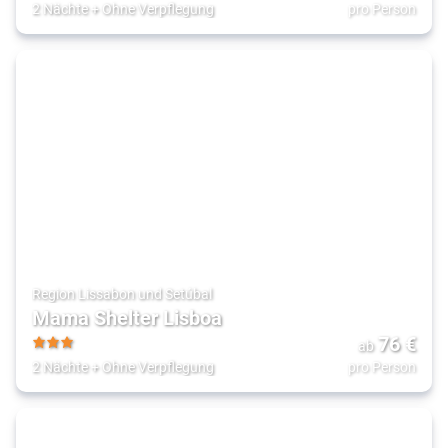
3
2 Nächte
+
Ohne Verpflegung
pro Person
Region Lissabon und Setúbal
Mama Shelter Lisboa
76
€
ab
3
2 Nächte
+
Ohne Verpflegung
pro Person