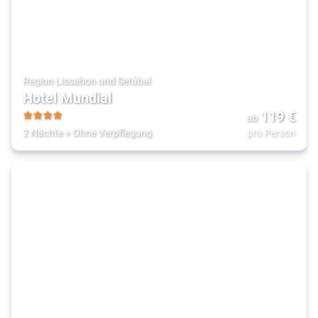
Region Lissabon und Setúbal
Hotel Mundial
119
€
ab
4
2 Nächte
+
Ohne Verpflegung
pro Person