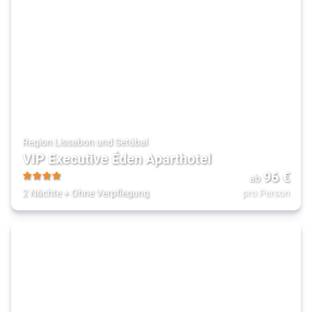
Region Lissabon und Setúbal
VIP Executive Éden Aparthotel
96
€
ab
4
2 Nächte
+
Ohne Verpflegung
pro Person