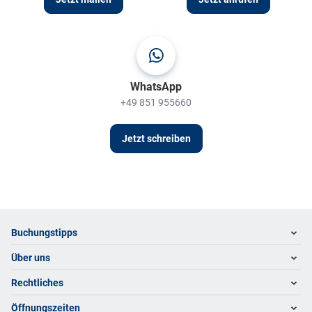
WhatsApp
+49 851 955660
Jetzt schreiben
Footer
Footer navigation
Buchungstipps
Über uns
Warum im Reisebüro buchen
Hoteltipps
Rechtliches
Kontakt
Reisewelten
Über uns
Öffnungszeiten
Impressum