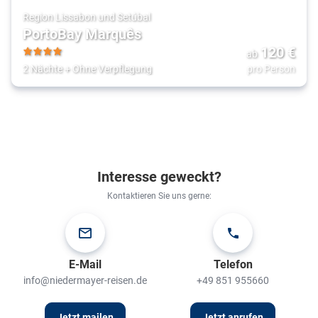
Region Lissabon und Setúbal
PortoBay Marquês
120
€
ab
4
2 Nächte
+
Ohne Verpflegung
pro Person
Interesse geweckt?
Kontaktieren Sie uns gerne:
E-Mail
Telefon
info@niedermayer-reisen.de
+49 851 955660
Jetzt mailen
Jetzt anrufen