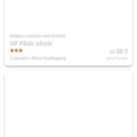
Region Lissabon und Setúbal
HF Fénix Music
80
€
ab
3
2 Nächte
+
Ohne Verpflegung
pro Person