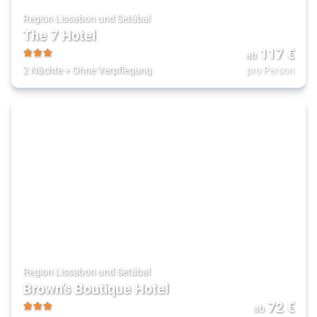
Region Lissabon und Setúbal
The 7 Hotel
117
€
ab
3
2 Nächte
+
Ohne Verpflegung
pro Person
Region Lissabon und Setúbal
Brown's Boutique Hotel
72
€
ab