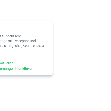
st für deutsche
rige mit Reisepass und
weis möglich.
(Stand 13.02.2026)
katuellen
timmungen
hier klicken