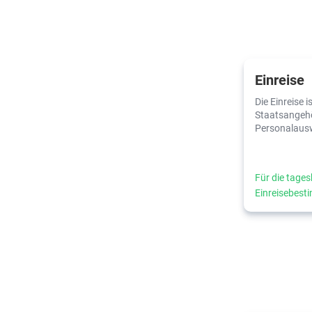
Einreise
Die Einreise i
Staatsangehö
Personalaus
Für die tages
Einreisebes