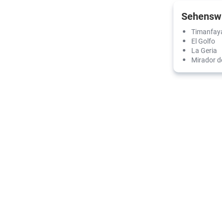
Sehenswü
Timanfaya
El Golfo
La Geria
Mirador de