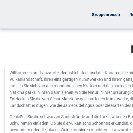
Gruppenreisen
R
Willkommen auf Lanzarote, der östlichsten Insel der Kanaren, die m
Vulkanlandschaft, ihren einzigartigen Kunstwerken und ihrem ganzjä
Lassen Sie sich von den mondähnlichen Kratern und den surrealen 
Nationalparks in ihren Bann ziehen, wo die Natur in ihrer ursprüngl
Entdecken Sie die von César Manrique geschaffenen Kunstwerke, die
Landschaft einfügen, wie die Jameos del Agua oder die Gärten des
Genießen Sie die schwarzen Sandstrände und die türkisfarbenen B
Schwimmen einladen. Ob Sie die vulkanische Schönheit erkunden, die
bewundern oder die lokalen Weine probieren möchten – Lanzarote bi