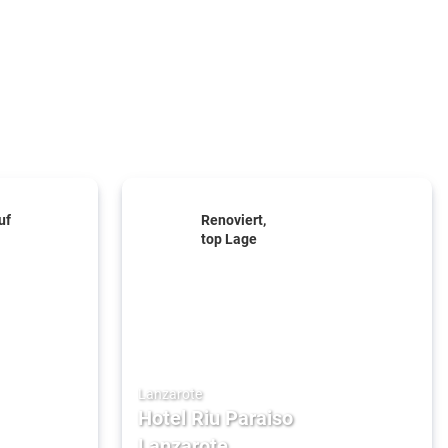
uf
Renoviert,
top Lage
Lanzarote
Hotel Riu Paraiso
Lanzarote