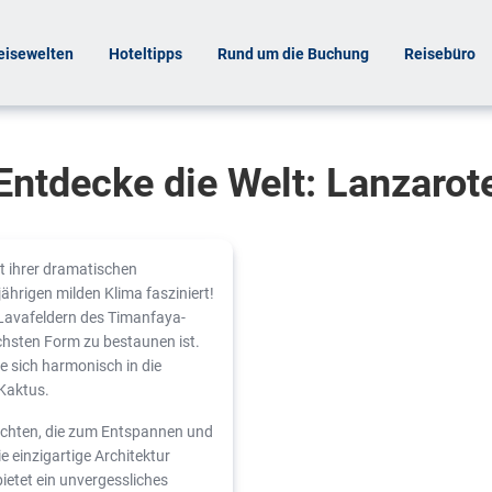
eisewelten
Hoteltipps
Rund um die Buchung
Reisebüro
Entdecke die Welt: Lanzarot
it ihrer dramatischen
hrigen milden Klima fasziniert!
Lavafeldern des Timanfaya-
ichsten Form zu bestaunen ist.
 sich harmonisch in die
 Kaktus.
uchten, die zum Entspannen und
 einzigartige Architektur
etet ein unvergessliches