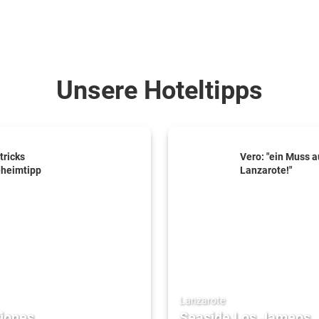
Unsere Hoteltipps
tricks
Vero: "ein Muss a
heimtipp
Lanzarote!"
Lanzarote
riones
Seaside Los Jameos