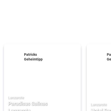
Patricks
Pa
Geheimtipp
Ge
Lanzarote
Paradisus Salinas
Lanzarote
Lanzarote
Hotel Fa