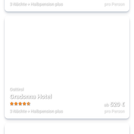
4.5
3 Nächte
+
Halbpension plus
pro Person
Osttirol
Gradonna Hotel
520
€
ab
4.5
3 Nächte
+
Halbpension plus
pro Person