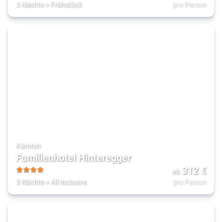
4
3 Nächte
+
Frühstück
pro Person
Kärnten
Familienhotel Hinteregger
312
€
ab
4
3 Nächte
+
All Inclusive
pro Person