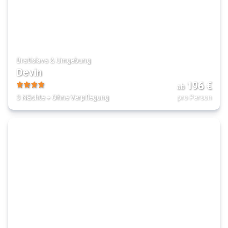
Bratislava & Umgebung
Devin
196
€
ab
4
3 Nächte
+
Ohne Verpflegung
pro Person