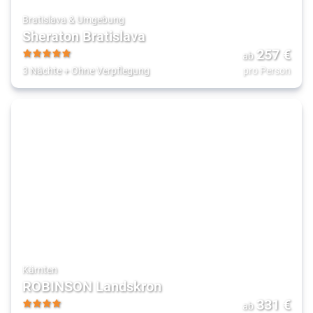
Bratislava & Umgebung
Sheraton Bratislava
257
€
ab
5
3 Nächte
+
Ohne Verpflegung
pro Person
Kärnten
ROBINSON Landskron
331
€
ab