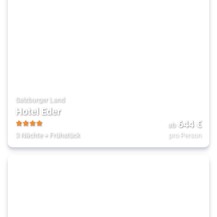
Salzburger Land
Hotel Eder
644
€
ab
4
3 Nächte
+
Frühstück
pro Person