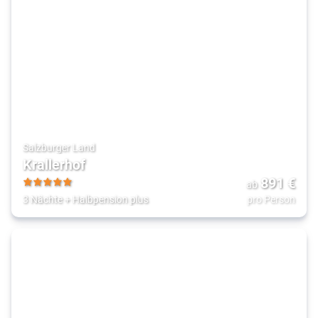
Salzburger Land
Krallerhof
891
€
ab
5
3 Nächte
+
Halbpension plus
pro Person