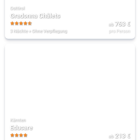
Osttirol
Gradonna Châlets
763
€
ab
4.5
3 Nächte
+
Ohne Verpflegung
pro Person
Kärnten
Educare
213
€
ab