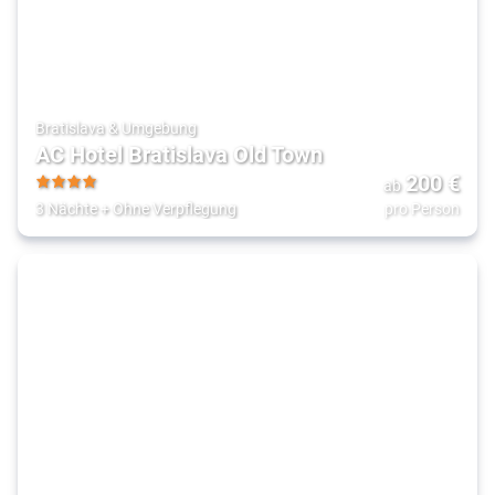
Bratislava & Umgebung
AC Hotel Bratislava Old Town
200
€
ab
4
3 Nächte
+
Ohne Verpflegung
pro Person