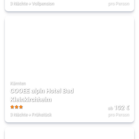
4
3 Nächte
+
Vollpension
pro Person
Kärnten
COOEE alpin Hotel Bad
Kleinkirchheim
102
€
ab
3
3 Nächte
+
Frühstück
pro Person